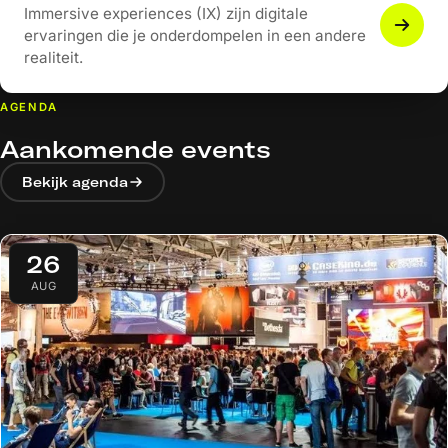
Immersive experiences (IX) zijn digitale
ervaringen die je onderdompelen in een andere
realiteit.
AGENDA
Aankomende events
Bekijk agenda
26
AUG