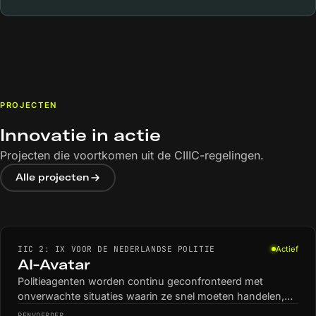
PROJECTEN
Innovatie in actie
Projecten die voortkomen uit de CIIIC-regelingen.
Alle projecten
IIC 2: IX VOOR DE NEDERLANDSE POLITIE
Actief
AI-Avatar
Politieagenten worden continu geconfronteerd met
onverwachte situaties waarin ze snel moeten handelen,
hulpverlenen en informatie verzamelen. Realistische
PENVOERDER