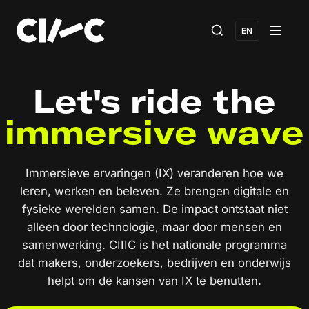
EN
Let's ride the
i
m
m
e
r
s
i
v
e
w
a
v
e
Immersieve ervaringen (IX) veranderen hoe we
leren, werken en beleven. Ze brengen digitale en
fysieke werelden samen. De impact ontstaat niet
alleen door technologie, maar door mensen en
samenwerking. CIIIC is het nationale programma
dat makers, onderzoekers, bedrijven en onderwijs
helpt om de kansen van IX te benutten.