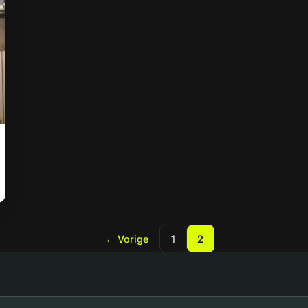
←
Vorige
1
2