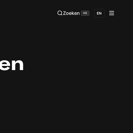
Zoeken
⌘K
EN
ten