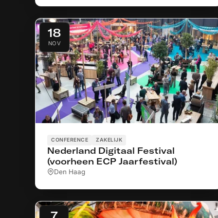
18
NOV
CONFERENCE
ZAKELIJK
Nederland Digitaal Festival
(voorheen ECP Jaarfestival)
Den Haag
7