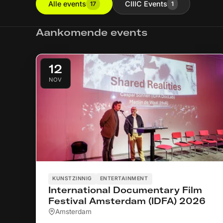
Alle events
CIIIC Events
17
1
Aankomende events
12
NOV
KUNSTZINNIG
ENTERTAINMENT
International Documentary Film
Festival Amsterdam (IDFA) 2026
Amsterdam