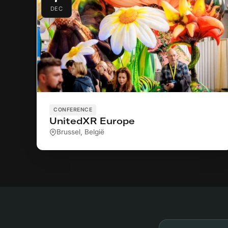
DEC
CONFERENCE
UnitedXR Europe
Brussel, België