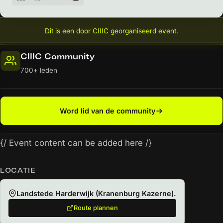
Dit is een door CIIIC georganiseerd event.
CIIIC Community
700+ leden
Word lid van de community
{/
Event content can be added here
/}
LOCATIE
Landstede Harderwijk (Kranenburg Kazerne).
Route plannen