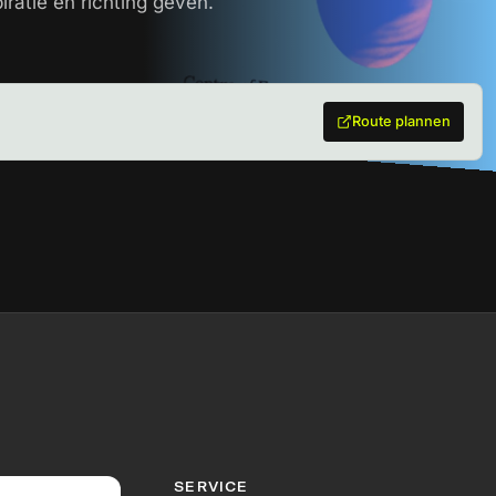
iratie én richting geven.
Route plannen
SERVICE