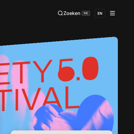
Zoeken
⌘K
EN