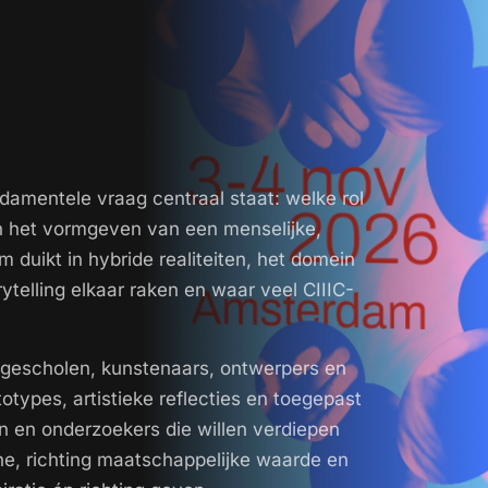
ndamentele vraag centraal staat: welke rol
n het vormgeven van een menselijke,
duikt in hybride realiteiten, het domein
ytelling elkaar raken en waar veel CIIIC-
hogescholen, kunstenaars, ontwerpers en
types, artistieke reflecties en toegepast
n en onderzoekers die willen verdiepen
he, richting maatschappelijke waarde en