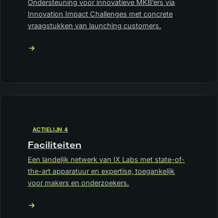
Ondersteuning voor innovatieve MKB’ers via
Innovation Impact Challenges met concrete
vraagstukken van launching customers.
ACTIELIJN 4
Faciliteiten
Een landelijk netwerk van IX Labs met state-of-
the-art apparatuur en expertise, toegankelijk
voor makers en onderzoekers.