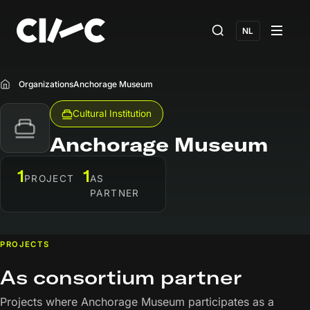
NL
Organizations
Anchorage Museum
Home
Cultural Institution
Anchorage Museum
1
1
PROJECT
AS
PARTNER
PROJECTS
As consortium partner
Projects where Anchorage Museum participates as a