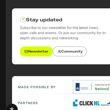
uit in een internationale conferentie en de integrat
onderwijsprogramma's. Een duurzaamheidsplan wa
de toepassing van de resultaten.
Stay updated
Subscribe to our newsletter for the latest news,
open calls and events. Or join our community for in-
depth discussions and networking.
Newsletter
Community
MADE POSSIBLE BY
PARTNERS