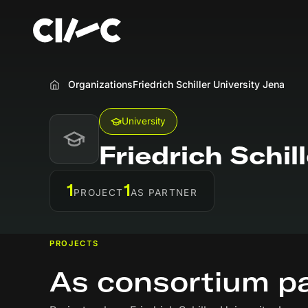
Organizations
Friedrich Schiller University Jena
Home
University
Friedrich Schil
1
1
PROJECT
AS PARTNER
PROJECTS
As consortium p