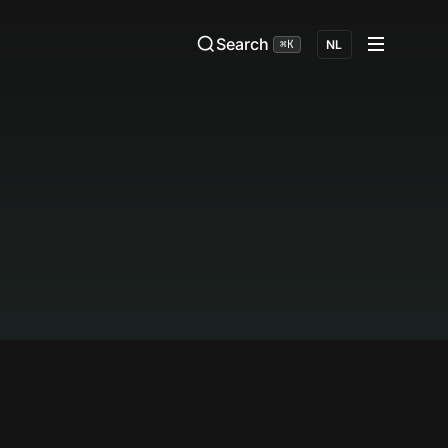
Search
⌘K
NL