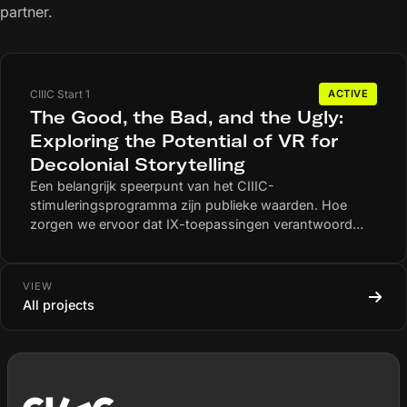
partner.
CIIIC Start 1
ACTIVE
The Good, the Bad, and the Ugly:
Exploring the Potential of VR for
Decolonial Storytelling
Een belangrijk speerpunt van het CIIIC-
stimuleringsprogramma zijn publieke waarden. Hoe
zorgen we ervoor dat IX-toepassingen verantwoord
worden ontwikkeld, toegepast en gebruikt? Dit thema
loopt als een rode draad door alle gehonoreerde
projecten. Het project van Hogeschool Inholland (met
VIEW
o.a. het Nationaal Archief en de Koninklijke Bibliotheek)
All projects
richt zich zelfs volledig op publieke waarden. Daarbij
staat de vraag centraal hoe scenarioschrijvers op
verantwoorde wijze cinematografische VR-verhalen
kunnen ontwikkelen over koloniale geschiedenissen en
hun doorwerking in de huidige samenleving?