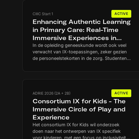
CIIIC Start 1
ACTIVE
Enhancing Authentic Learning
in Primary Care: Real-Time
Immersive Experiences in
Family Medicine Clerkships
In de opleiding geneeskunde wordt ook veel
verwacht van IX-toepassingen, zeker gezien
de personeelstekorten in de zorg. Studenten
moeten met IX een passende en effectieve
leerervaring doorlopen. De Universiteit
Maastricht onderzoekt daarom samen met 2
huisartsenpraktijken hoe studenten door
middel van IX echte patiëntconsultaties
ADRIE 2026 (2A + 2B)
ACTIVE
digitaal en live kunnen meemaken.
Consortium IX for Kids - The
Immersive Circle of Play and
Experience
Het consortium IX for Kids wil onderzoek
doen naar het ontwerpen van IX specifiek
voor kinderen, met een focus op inclusiviteit