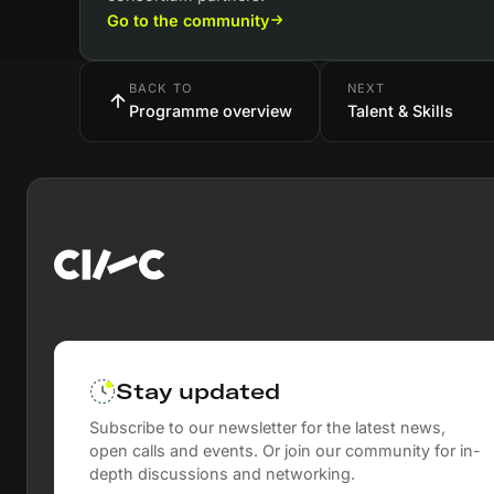
Go to the community
BACK TO
NEXT
Programme overview
Talent & Skills
Stay updated
Subscribe to our newsletter for the latest news,
open calls and events. Or join our community for in-
depth discussions and networking.