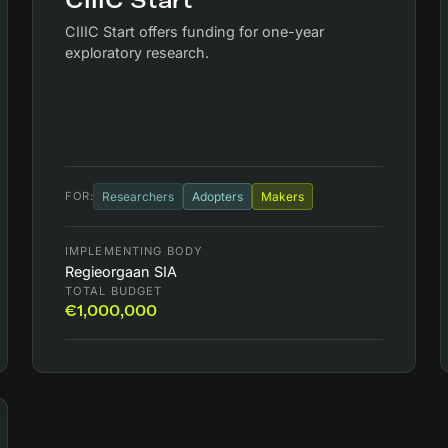
CIIIC Start
CIIIC Start offers funding for one-year
exploratory research.
FOR:
Researchers
Adopters
Makers
IMPLEMENTING BODY
Regieorgaan SIA
TOTAL BUDGET
€1,000,000