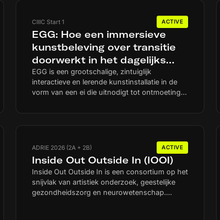
CIIIC Start 1
ACTIVE
EGG: Hoe een immersieve
kunstbeleving over transitie
doorwerkt in het dagelijks
leven van mensen en groepen
EGG is een grootschalige, zintuiglijk
interactieve en lerende kunstinstallatie in de
in een wijk
vorm van een ei die uitnodigt tot ontmoeting
en gesprek over maatschappelijke
systeemtransities. De sculptuur heeft een
gladde, organische vorm. Bezoekers kunnen
ertegenaan leunen, erop klimmen en zich er
vrij omheen bewegen. Ze kunnen het
ADRIE 2026 (2A + 2B)
ACTIVE
‘broedproces’ van een onbekend, fictief
Inside Out Outside In (IOOI)
wezen in het ei zintuiglijk ervaren. Door inzet
Inside Out Outside In is een consortium op het
van augmented reality (AR) en
snijvlak van artistiek onderzoek, geestelijke
sensortechnologie reageert EGG op warmte,
gezondheidszorg en neurowetenschap.
licht en geluid. Hierdoor ontstaat een
Uitgangspunt is dat menselijk bewustzijn zich
responsief en deels onvoorspelbaar systeem
niet beperkt tot de hersenen, maar een
dat spontane ontmoetingen en gesprekken