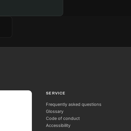
termen van waarden, relaties en
gemeenschapsvorming (scaling deep), als
basis voor een betekenisvolle doorvertaling
naar andere contexten (scaling out) (Fraser,
2010 & 2023; Moore et al., 2015)? Het
onderzoek brengt ervaringen, emoties,
betekenissen en mogelijke verschuivingen in
denken en handelen in kaart en bouwt met
kwalitatief onderzoek voort op de data die de
installatie genereert: • EGG als Canvas:
bezoekers laten geschreven, getekende en
materiële sporen achter; • EGG Radio: een
participatief platform waar met name jongeren
in gesprek gaan over hun ervaringen; • AR- en
sensordata: die interacties, aandacht en
SERVICE
resonantiepatronen zichtbaar maken.
Frequently asked questions
Glossary
Code of conduct
Accessibility