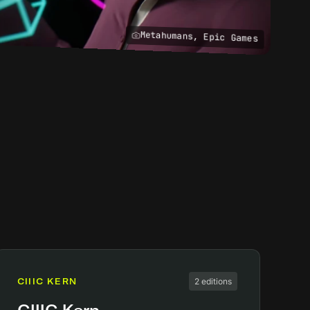
Metahumans, Epic Games
CIIIC KERN
2 editions