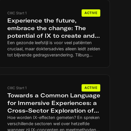
CIIIC Start 1
ACTIVE
Experience the future,
embrace the change: The
potential of IX to create and
leverage teachable moments
Een gezonde leefstijl is voor veel patiënten
cruciaal, maar doktersadvies alleen leidt zelden
and improve lifestyle
tot blijvende gedragsverandering. Tilburg
behaviors in osteoarthritis
University onderzoekt of immersieve
patients
ervaringen bij artrosepatiënten zogeheten
teachable moments kunnen creëren en
versterken: momenten waarop een patiënt de
gevolgen van een ongezonde leefstijl
CIIIC Start 1
ACTIVE
indringend beseft. In IX ervaren patiënten de
Towards a Common Language
langetermijngevolgen van hun gedrag op een
for Immersive Experiences: a
emotioneel aansprekende manier, als aanjager
Cross-Sector Exploration of
van motivatie om gezonder te leven.
Concepts and Measurement
Hoe worden IX-effecten gemeten? En spreken
verschillende sectoren wel over hetzelfde
wanneer zij IX-concepten en meetmethoden