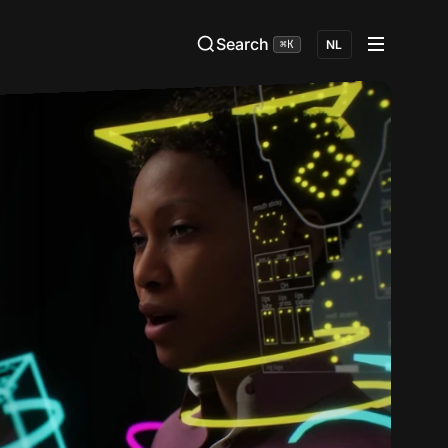
Search
⌘K
NL