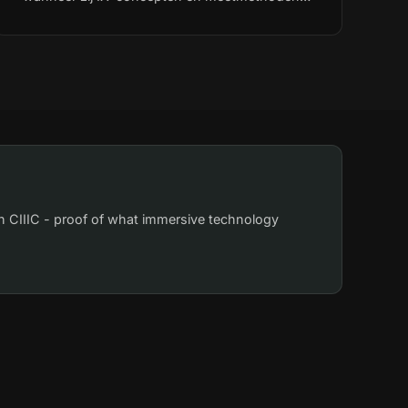
gebruiken? Deze vragen veranderen mee met
de ontwikkelingen in het IX-veld. Voor Zuyd
Hogeschool is dat aanleiding om, samen met
andere onderzoeksgroepen en IX-makers uit
de creatieve industrie de perceptie van de
bestaande concepten en methoden opnieuw
kritisch te onderzoeken.
h CIIIC - proof of what immersive technology