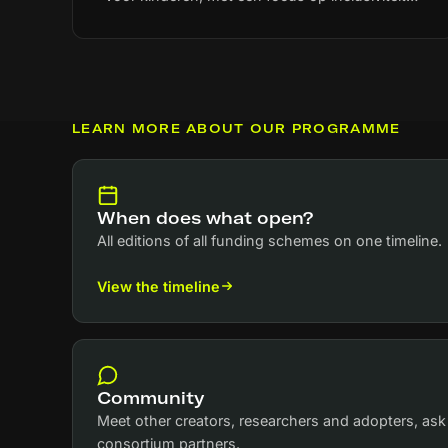
en ethiek. Hierbij wil het consortium verkennen
hoe immersieve ervaringen fantasie,
nieuwsgierigheid en kritisch denken bij
kinderen van verschillende leeftijden kunnen
prikkelen. De voorgenomen aanpak omvat een
praktijkgericht artistiek onderzoek waarvoor
LEARN MORE ABOUT OUR PROGRAMME
het consortium samenwerkt met onder andere
bibliotheken, ziekenhuizen en scholen. De
uitkomsten worden vertaald naar een
handboek, workshops en presentaties van
When does what open?
prototypen op internationale festivals.
All editions of all funding schemes on one timeline.
View the timeline
Community
Meet other creators, researchers and adopters, ask
consortium partners.