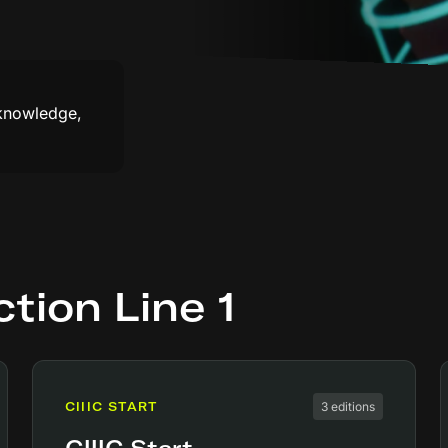
 knowledge,
tion Line 1
CIIIC START
3 editions