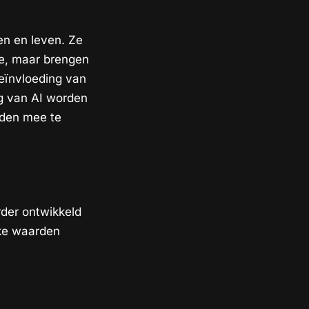
en en leven. Ze
ie, maar brengen
beïnvloeding van
ng van AI worden
rden mee te
rder ontwikkeld
eke waarden