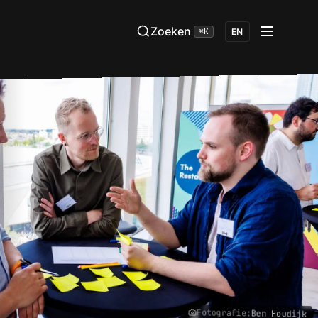
Zoeken
⌘K
EN
Fotografie:
Ben Houdijk