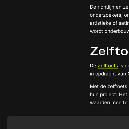
De richtlijn en z
onderzoekers, on
artistieke of sa
wordt onderbou
Zelft
De
Zelftoets
is o
in opdracht van C
Met de zelftoets
hun project. Het
waarden mee te 