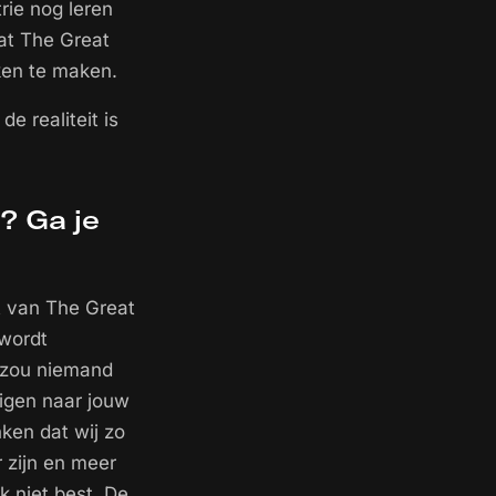
rie nog leren
dat The Great
ken te maken.
e realiteit is
S? Ga je
t van The Great
 wordt
t zou niemand
uigen naar jouw
ken dat wij zo
r zijn en meer
k niet best. De