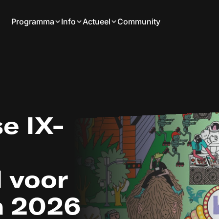
Programma
Info
Actueel
Community
VS gaan)
e IX-
 voor
n 2026