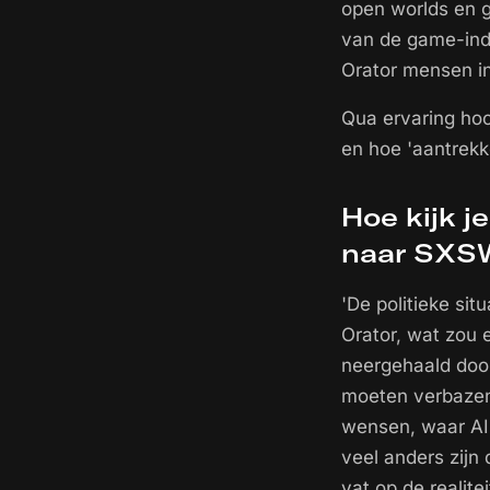
open worlds en g
van de game-indu
Orator mensen in
Qua ervaring hoo
en hoe 'aantrekke
Hoe kijk j
naar SXSW
'De politieke si
Orator, wat zou 
neergehaald door
moeten verbazen.
wensen, waar AI 
veel anders zijn
vat op de realit