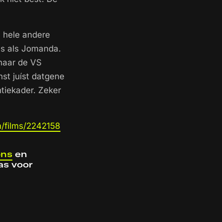
 hele andere
pes als Jomanda.
 naar de VS
nst juíst datgene
ntiekader. Zeker
m/films/2242158
ons
en
as voor