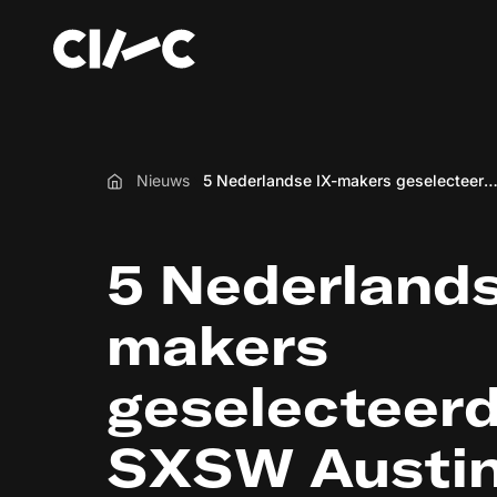
Nieuws
5 Nederlandse IX-makers geselecteerd voor SXSW Austin 2026 (en waarom ze allemaal naar de 
Home
5 Nederlands
makers
geselecteerd
SXSW Austi