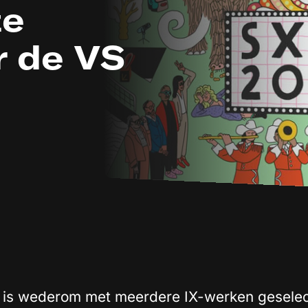
ze
r de VS
 is wederom met meerdere IX-werken geselec