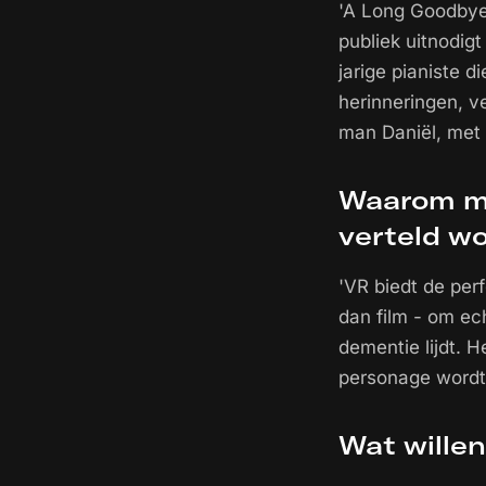
'A Long Goodbye 
publiek uitnodig
jarige pianiste d
herinneringen, v
man Daniël, met 
Waarom mo
verteld w
'VR biedt de per
dan film - om ec
dementie lijdt. He
personage wordt
Wat willen