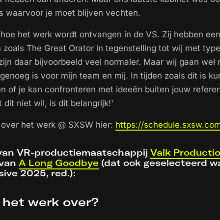
ts waarvoor je moet blijven vechten.
hoe het werk wordt ontvangen in de VS. Zij hebben een
en zoals The Great Orator in tegenstelling tot wij met ty
jn daar bijvoorbeeld veel normaler. Maar wij gaan wel
 genoeg is voor mijn team en mij. In tijden zoals dit is ku
en of je kan confronteren met ideeën buiten jouw refere
dit niet wil, is dit belangrijk!'
e over het werk @ SXSW hier:
https://schedule.sxsw.co
 van VR-productiemaatschappij
Valk Producti
 van
A Long Goodbye
(dat ook geselecteerd w
ive 2025, red.):
 het werk over?