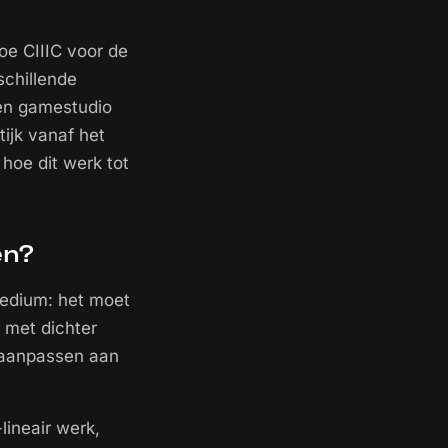
hoe CIIIC voor de
schillende
 en gamestudio
ijk vanaf het
hoe dit werk tot
en?
 medium: het moet
 met dichter
 aanpassen aan
lineair werk,