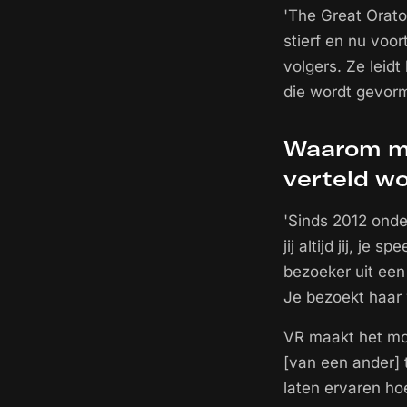
'The Great Orat
stierf en nu voor
volgers. Ze leid
die wordt gevorm
Waarom mo
verteld w
'Sinds 2012 onde
jij altijd jij, je
bezoeker uit een
Je bezoekt haar we
VR maakt het mog
[van een ander] 
laten ervaren hoe