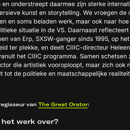
en onderstreept daarmee zijn sterke internati
rsieve kunst en storytelling. We vroegen de
n en soms beladen werk, maar ook naar hoe z
litieke situatie in de VS. Daarnaast reflecteer
oen van Erp, SXSW-ganger sinds 1995, op het
id ter plekke, en deelt CIIIC-directeur Helee
anuit het CIIIC programma. Samen schetsen z
ctor die artistiek vooroploopt, maar zich ook n
 tot de politieke en maatschappelijke realitei
 regisseur van
The Great Orator
:
 het werk over?