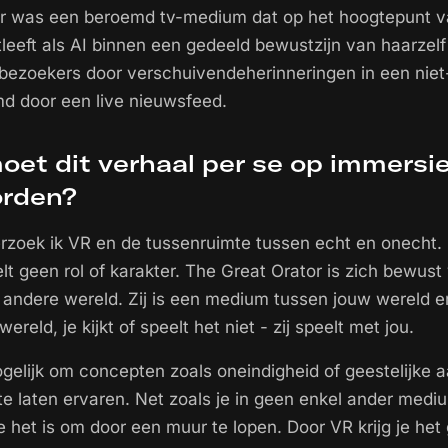
or was een beroemd tv-medium dat op het hoogtepunt 
tleeft als AI binnen een gedeeld bewustzijn van haarzelf
t bezoekers door
verschuivende
herinneringen in een niet
d door een live nieuwsfeed.
et dit verhaal per se op immersie
orden?
rzoek ik VR en de tussenruimte tussen echt en onecht. 
 speelt geen rol of karakter. The Great Orator is zich bewust
 andere wereld. Zij is een medium tussen jouw wereld e
reld, je kijkt of speelt het niet - zij speelt met jou.
elijk om concepten zoals oneindigheid of geestelijke 
te laten ervaren. Net zoals je in geen enkel ander med
 het is om door een muur te lopen. Door VR krijg je het 