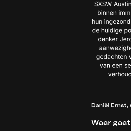
SXSW Austin 
binnen imme
hun ingezonde
de huidige po
denker Jer
aanwezighe
gedachten v
van een se
verhoudt
Daniël Ernst,
Waar gaat