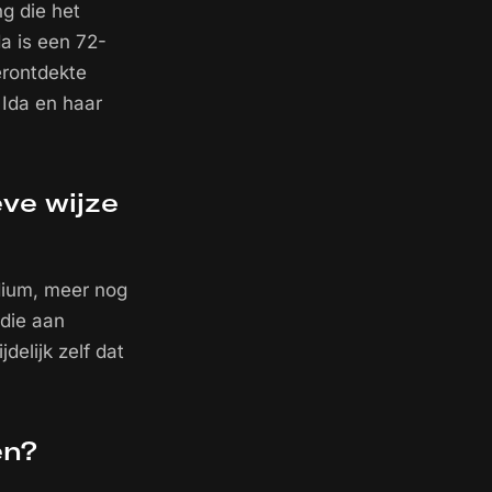
g die het
da is een 72-
herontdekte
 Ida en haar
ve wijze
edium, meer nog
 die aan
jdelijk zelf dat
en?