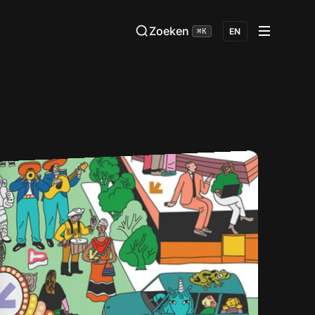
Zoeken
⌘K
EN