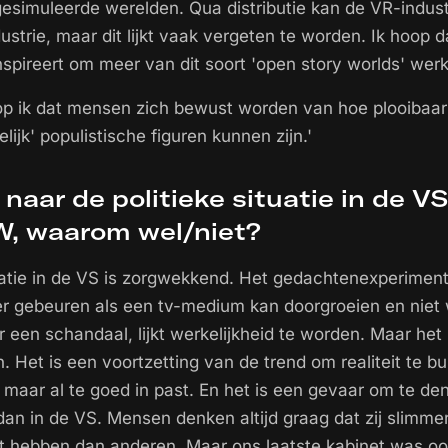
esimuleerde werelden. Qua distributie kan de VR-indust
strie, maar dit lijkt vaak vergeten te worden. Ik hoop 
spireert om meer van dit soort 'open story worlds' wer
p ik dat mensen zich bewust worden van hoe plooibaar d
lijk' populistische figuren kunnen zijn.'
e naar de politieke situatie in de V
, waarom wel/niet?
tuatie in de VS is zorgwekkend. Het gedachtenexperimen
er gebeuren als een tv-medium kan doorgroeien en niet
 een schandaal, lijkt werkelijkheid te worden. Maar he
 Het is een voortzetting van de trend om realiteit te b
maar al te goed in past. En het is een gevaar om te den
 dan in de VS. Mensen denken altijd graag dat zij slimme
eit hebben dan anderen. Maar ons laatste kabinet was oo