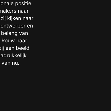
onale positie
 makers naar
ij kijken naar
t ontwerper en
 belang van
n Rouw haar
ij een beeld
adrukkelijk
t van nu.