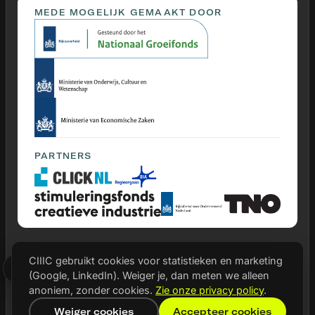
MEDE MOGELIJK GEMAAKT DOOR
PARTNERS
CIIIC gebruikt cookies voor statistieken en marketing
© 2026 CIIIC
(Google, LinkedIn). Weiger je, dan meten we alleen
Privacy statement
anoniem, zonder cookies.
Zie onze privacy policy
.
Cookie instellingen
Weiger cookies
Accepteer cookies