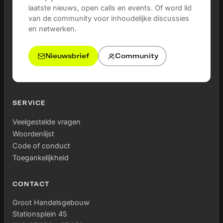
laatste nieuws, open calls en events. Of word lid
van de community voor inhoudelijke discussies
en netwerken.
Nieuwsbrief
Community
SERVICE
Veelgestelde vragen
Woordenlijst
Code of conduct
Toegankelijkheid
CONTACT
Groot Handelsgebouw
Stationsplein 45