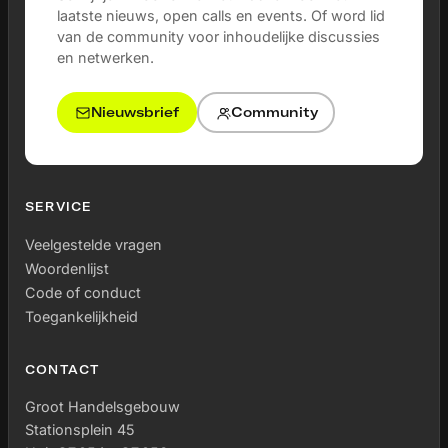
laatste nieuws, open calls en events. Of word lid
van de community voor inhoudelijke discussies
en netwerken.
Nieuwsbrief
Community
SERVICE
Veelgestelde vragen
Woordenlijst
Code of conduct
Toegankelijkheid
CONTACT
Groot Handelsgebouw
Stationsplein 45