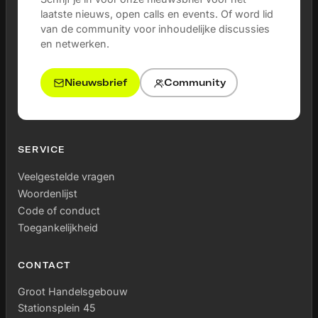
laatste nieuws, open calls en events. Of word lid
van de community voor inhoudelijke discussies
en netwerken.
Nieuwsbrief
Community
SERVICE
Veelgestelde vragen
Woordenlijst
Code of conduct
Toegankelijkheid
CONTACT
Groot Handelsgebouw
Stationsplein 45