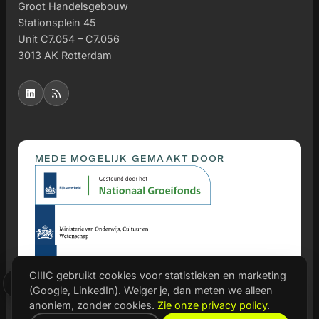
Groot Handelsgebouw
Stationsplein 45
Unit C7.054 – C7.056
3013 AK Rotterdam
MEDE MOGELIJK GEMAAKT DOOR
CIIIC gebruikt cookies voor statistieken en marketing
(Google, LinkedIn). Weiger je, dan meten we alleen
PARTNERS
anoniem, zonder cookies.
Zie onze privacy policy
.