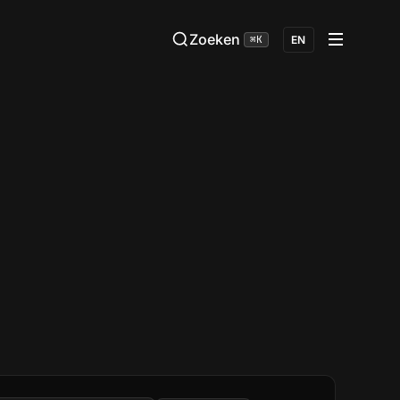
Zoeken
⌘K
EN