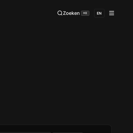
Zoeken
⌘K
EN