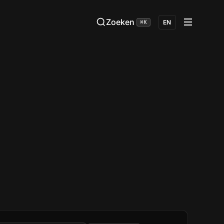
Zoeken
⌘K
EN