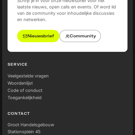
Schrijf je in voor onze nieuwsbrief voor het
laatste nieuws, open calls en events. Of word lid
van de community voor inhoudelijke discussies
en netwerken.
Nieuwsbrief
Community
SERVICE
Veelgestelde vragen
Woordenlijst
Code of conduct
Toegankelijkheid
CONTACT
Groot Handelsgebouw
Stationsplein 45