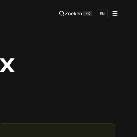
Zoeken
⌘K
EN
IX