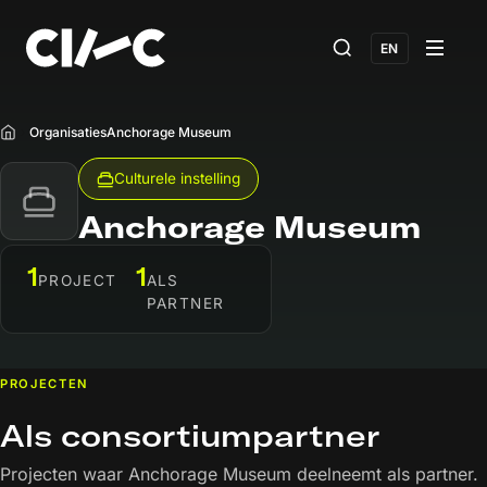
EN
Organisaties
Anchorage Museum
Home
Culturele instelling
Anchorage Museum
1
1
PROJECT
ALS
PARTNER
PROJECTEN
Als consortiumpartner
Projecten waar Anchorage Museum deelneemt als partner.