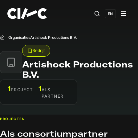
EN
Organisaties
Artishock Productions B.V.
Home
Bedrijf
Artishock Productions
B.V.
1
1
PROJECT
ALS
PARTNER
PROJECTEN
Als consortiumpartner