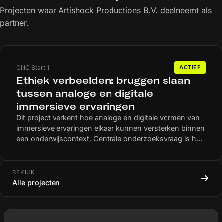
Projecten waar Artishock Productions B.V. deelneemt als
partner.
CIIIC Start 1
ACTIEF
Ethiek verbeelden: bruggen slaan
tussen analoge en digitale
immersieve ervaringen
Dit project verkent hoe analoge en digitale vormen van
immersieve ervaringen elkaar kunnen versterken binnen
een onderwijscontext. Centrale onderzoeksvraag is hoe
menselijke interactie, empathie en ethiek behouden
blijven wanneer traditionele rollenspelsituaties worden
aangevuld met digitale componenten. Het project
BEKIJK
streeft naar een geïntegreerd model dat zowel de kracht
Alle projecten
van face-to-face rollenspel als de mogelijkheden van
digitale immersie optimaal benut. De eerder ontwikkelde
IX ‘De Lifetimer’ dient als testcase voor een analoge
immersieve ervaring waarin deelnemers gebruikmaken