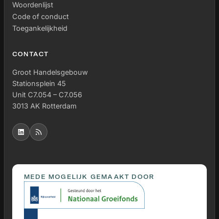
Woordenlijst
toekomstbestendige immersieve ervaringen in
Code of conduct
educatieve omgevingen.
Toegankelijkheid
CONTACT
Groot Handelsgebouw
Stationsplein 45
Unit C7.054 – C7.056
3013 AK Rotterdam
MEDE MOGELIJK GEMAAKT DOOR