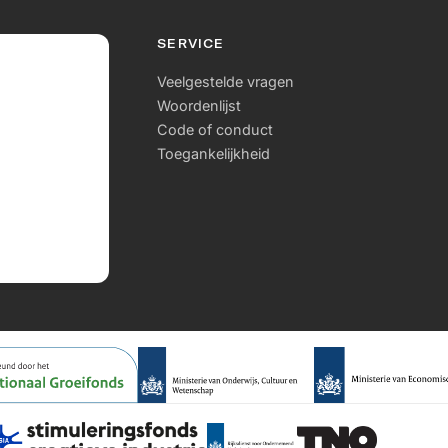
ie van de resultaten in
arborgt de langetermijnimpact en
SERVICE
Veelgestelde vragen
Woordenlijst
Code of conduct
Toegankelijkheid