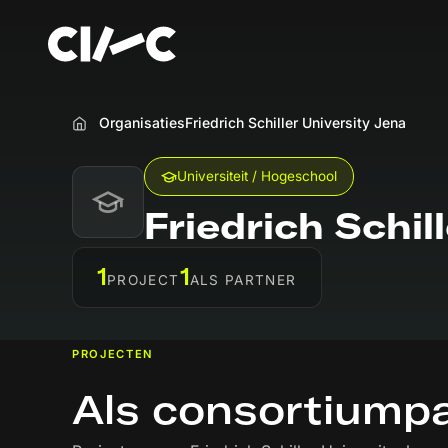
Organisaties
Friedrich Schiller University Jena
Home
Universiteit / Hogeschool
Friedrich Schil
1
1
PROJECT
ALS PARTNER
PROJECTEN
Als consortiump