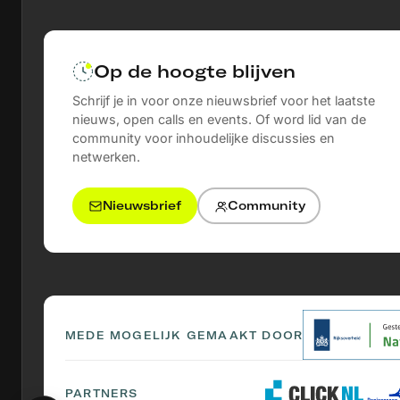
uit in een internationale conferentie en de integrat
onderwijsprogramma's. Een duurzaamheidsplan wa
de toepassing van de resultaten.
Op de hoogte blijven
Schrijf je in voor onze nieuwsbrief voor het laatste
nieuws, open calls en events. Of word lid van de
community voor inhoudelijke discussies en
netwerken.
Nieuwsbrief
Community
MEDE MOGELIJK GEMAAKT DOOR
PARTNERS