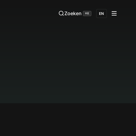
Zoeken
⌘K
EN