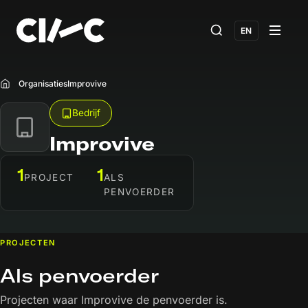
EN
Organisaties
Improvive
Home
Bedrijf
Improvive
1
1
PROJECT
ALS
PENVOERDER
PROJECTEN
Als penvoerder
Projecten waar Improvive de penvoerder is.