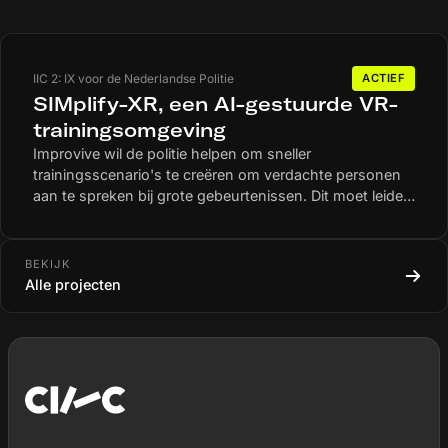
IIC 2: IX voor de Nederlandse Politie
ACTIEF
SIMplify-XR, een AI-gestuurde VR-
trainingsomgeving
Improvive wil de politie helpen om sneller
trainingsscenario's te creëren om verdachte personen
aan te spreken bij grote gebeurtenissen. Dit moet leiden
tot een training in VR of Mixed Reality. Tot nu toe
worden 3D-omgevingen en scenario’s door specialisten
ontworpen. Zij willen dit vereenvoudigen door een AI-
BEKIJK
gestuurde ontwerpassistent, in combinatie met
Alle projecten
bestaande digitale tools. De AI-assistent begeleidt de
maker stap voor stap bij het ontwerpen van een
training. Op die manier kan de politie eenvoudig en
autonoom scenario’s bouwen die passen bij actuele
situaties.