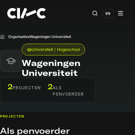
EN
Organisaties
Wageningen Universiteit
Home
Universiteit / Hogeschool
Wageningen
Universiteit
2
2
PROJECTEN
ALS
PENVOERDER
PROJECTEN
Als penvoerder