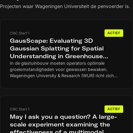
Projecten waar Wageningen Universiteit de penvoerder is.
CIIIC Start 1
ACTIEF
GausScape: Evaluating 3D
Gaussian Splatting for Spatial
Understanding in Greenhouse
Environments
In de glastuinbouw moeten operators optimale
groeiomstandigheden voor gewassen bewaken.
Wageningen University & Research (WUR) richt zich
samen met 2 mkb-bedrijven op de vraag: welke
gewenste en ongewenste effecten heeft een specifieke
3D-techniek (Gaussian Splatting) op het werkproces,
de waarneming en de besluitvorming van operators, in
tegenstelling tot de huidige techniek? Bovendien zijn de
CIIIC Start 1
ACTIEF
inzichten uit dit onderzoek mogelijk relevant voor
May I ask you a question? A large-
andere sectoren.
scale experiment examining the
effectiveness of a multimodal,