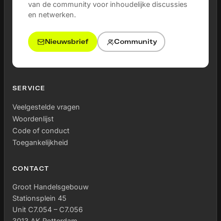
van de community voor inhoudelijke discussies
en netwerken.
Nieuwsbrief
Community
SERVICE
Veelgestelde vragen
Woordenlijst
Code of conduct
Toegankelijkheid
CONTACT
Groot Handelsgebouw
Stationsplein 45
Unit C7.054 – C7.056
3013 AK Rotterdam