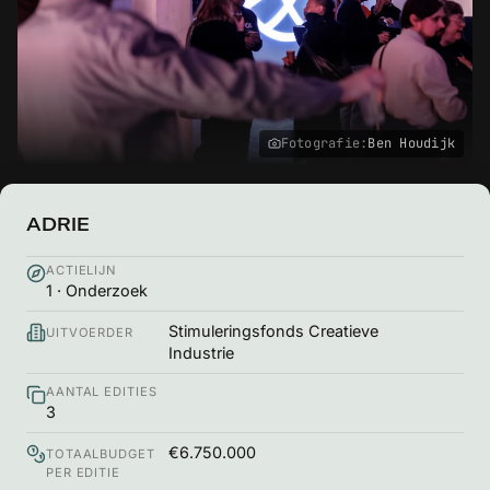
Fotografie:
Ben Houdijk
ADRIE
ACTIELIJN
1 · Onderzoek
Stimuleringsfonds Creatieve
UITVOERDER
Industrie
AANTAL EDITIES
3
€6.750.000
TOTAALBUDGET
PER EDITIE