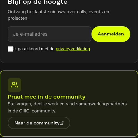
Blijf op de hoogte
genereren van fundamentele, sectorbrede en
overdraagbare kennis en instrumenten. Het
Ontvang het laatste nieuws over calls, events en
activiteitenprogramma wordt uitgevoerd via vijf
projecten.
onderling verbonden werkpakketten, waarbij de nadruk
ligt op artistiek onderzoek door middel van ontwerp met
E-mailadres
behulp van IX-prototypes van makers. Belangrijke
Aanmelden
resultaten zijn onder meer het kader voor belichaamde
ontwerpmethoden, toolkits, richtlijnen en aanbevelingen
Ik ga akkoord met de
privacyverklaring
voor beleid en internationale ondersteuning. De
inspanningen monden uit in een internationale
conferentie en de integratie van de resultaten in
onderwijsprogramma's. Een duurzaamheidsplan
waarborgt de langetermijnimpact en de toepassing van
de resultaten.
Praat mee in de community
Stel vragen, deel je werk en vind samenwerkingspartners
in de CIIIC-community.
Naar de community