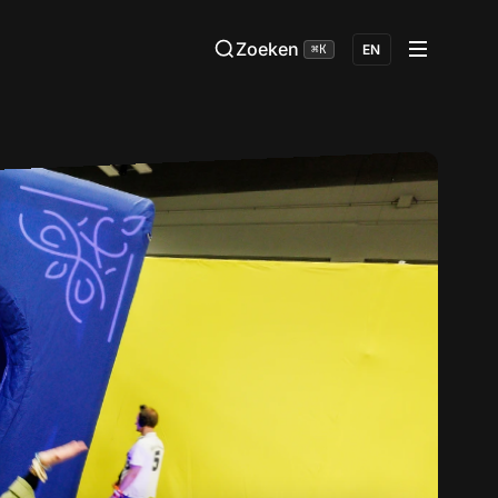
Zoeken
⌘K
EN