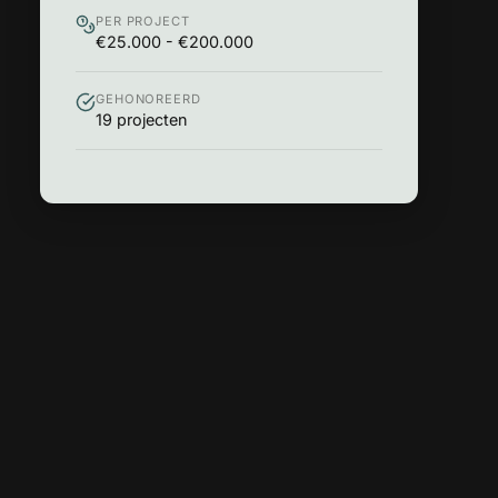
PER PROJECT
€25.000 - €200.000
GEHONOREERD
19 projecten