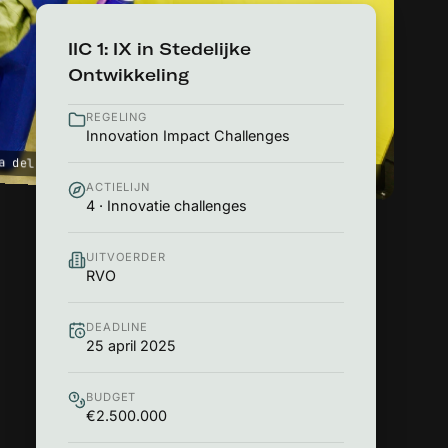
IIC 1: IX in Stedelijke
Ontwikkeling
REGELING
Innovation Impact Challenges
ra del Suono, DROPSTUFF (René van Engelenburg c.s.)
ACTIELIJN
4 · Innovatie challenges
UITVOERDER
RVO
DEADLINE
25 april 2025
BUDGET
€2.500.000