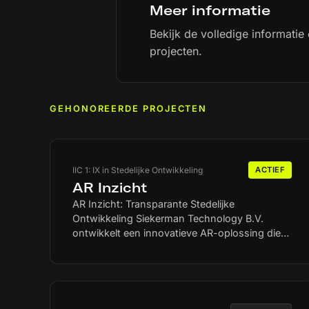
Meer informatie
Bekijk de volledige informatie
projecten.
GEHONOREERDE PROJECTEN
IIC 1: IX in Stedelijke Ontwikkeling
ACTIEF
AR Inzicht
AR Inzicht: Transparante Stedelijke
Ontwikkeling Siekerman Technology B.V.
ontwikkelt een innovatieve AR-oplossing die
gemeenten helpt effectiever te communiceren
over stedelijke ontwikkelingen. Gebruikers van
nieuwe AR-brillen zien contextrelevante
informatie - tijdsduur, achtergrond en
verwachte resultaten - op de exacte locatie