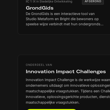
IIC 1: IX in Stedelijke Ontwikkeling
AFGEROND
van werkzaamheden. Bewoners hebben de
GrondGids
mogelijkheid om direct te reageren en invloed
De GrondGids is een interactieve tool van
uit te oefenen op projectinformatie en contact
Studio Metaform en Bright die bewoners op
te leggen met uitvoerders. Het doel: overlast
speelse wijze verbindt met hun ondergrondse
verminderen door betere
buurt. Door klimaatverandering, de
informatievoorziening en het vergroten van
energietransitie en netcongestie komt de
draagvlak voor noodzakelijke stedelijke
(ondergrondse) openbare ruimte steeds meer
ontwikkelingen.
onder druk te staan. De GrondGids maakt
ondergrondse systemen zoals energie, water,
data en groen zichtbaar en begrijpelijk. Dit
maakt inzichtelijk dat keuzes binnen
huishoudens samenhangen met de
ONDERDEEL VAN
ontwikkelingen in de openbare ruimte. De
Innovation Impact Challenges
GrondGids zorgt voor een integrale
Innovation Impact Challenge is de werkwijze waa
benadering waarbij mensen geïnformeerde
ondernemers uitdaagt om innovatieve oplossingen
keuzes kunnen maken, hun leefomgeving
begrijpen en samen zorgdragen voor
maatschappelijke vraagstukken. Tijdens een Chal
duurzame ontwikkeling.
innovatieve, oplossingsgerichte producten, diens
maatschappelijke vraagstukken.