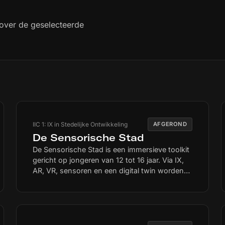
 over de geselecteerde
IIC 1: IX in Stedelijke Ontwikkeling
AFGEROND
De Sensorische Stad
De Sensorische Stad is een immersieve toolkit
gericht op jongeren van 12 tot 16 jaar. Via IX,
AR, VR, sensoren en een digital twin worden
jongeren spelenderwijs betrokken bij stedelijke
vraagstukken over biodiversiteit,
klimaatadaptatie en leefkwaliteit. Op een
hybride speellocatie in zowel virtuele als echte
stadsnatuur, ervaren jongeren de waarde en