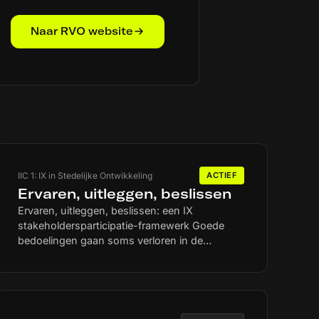
Naar RVO website
IIC 1: IX in Stedelijke Ontwikkeling
ACTIEF
Ervaren, uitleggen, beslissen
Ervaren, uitleggen, beslissen: een IX
stakeholdersparticipatie-framewerk Goede
bedoelingen gaan soms verloren in de
vertaling en positieve ideeën kunnen in
negatieve kaders worden gevangen. Het
flexibele IX stakeholderparticipatie-framework
vernieuwt communicatie. Dit framework kan
dienen als een AR-maquette met projecties die