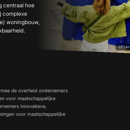
g centraal hoe
ij complexe
are) woningbouw,
kbaarheid.
Fie
armee de overheid ondernemers
len voor maatschappelijke
ernemers innovatieve,
ssingen voor maatschappelijke