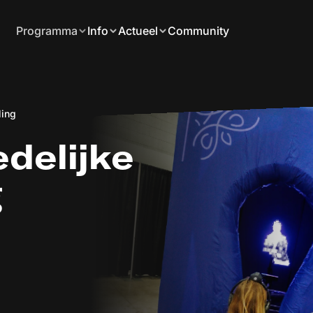
Programma
Info
Actueel
Community
ling
tedelijke
g