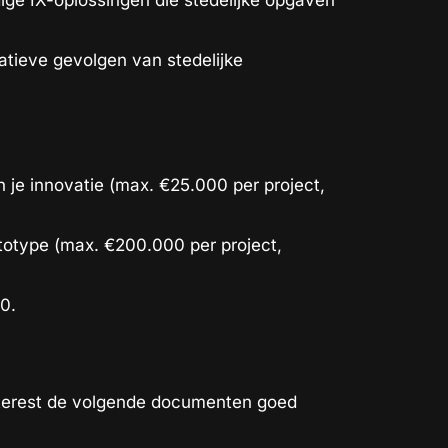
ge IX-oplossingen die stedelijke opgaven
tieve gevolgen van stedelijke
 je innovatie (max. €25.000 per project,
totype (max. €200.000 per project,
0.
Interest de volgende documenten goed