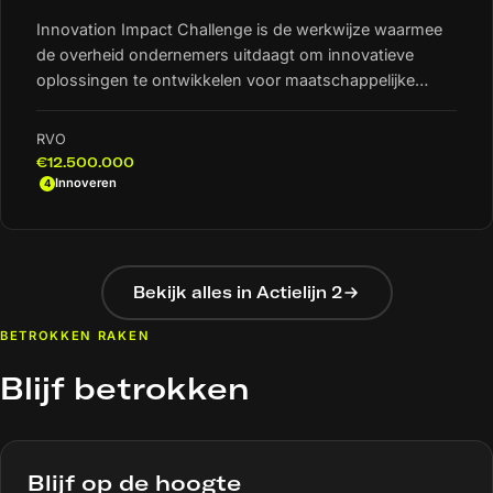
Innovation Impact Challenge is de werkwijze waarmee
de overheid ondernemers uitdaagt om innovatieve
oplossingen te ontwikkelen voor maatschappelijke
vraagstukken. Tijdens een Challenge leveren
ondernemers innovatieve, oplossingsgerichte
RVO
producten, diensten en toepassingen voor
€12.500.000
maatschappelijke vraagstukken.
Actielijn 4:
Innoveren
4
Bekijk alles in Actielijn 2
BETROKKEN RAKEN
Blijf betrokken
Blijf op de hoogte