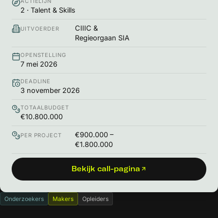
ACTIELIJN
2 · Talent & Skills
CIIIC &
UITVOERDER
Regieorgaan SIA
OPENSTELLING
7 mei 2026
DEADLINE
3 november 2026
TOTAALBUDGET
€10.800.000
€900.000 –
PER PROJECT
€1.800.000
Bekijk call-pagina
Onderzoekers
Makers
Opleiders