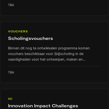
arbeidsmarkt en versterken de expertise binnen het IX-
TBA
werkveld.
VOUCHERS
Scholingsvouchers
Binnen dit nog te ontwikkelen programma komen
vouchers beschikbaar voor (bij)scholing in de
vaardigheden voor het ontwerpen, maken en
toepassen van immersieve ervaringen (IX).
TBA
IIC
Innovation Impact Challenges