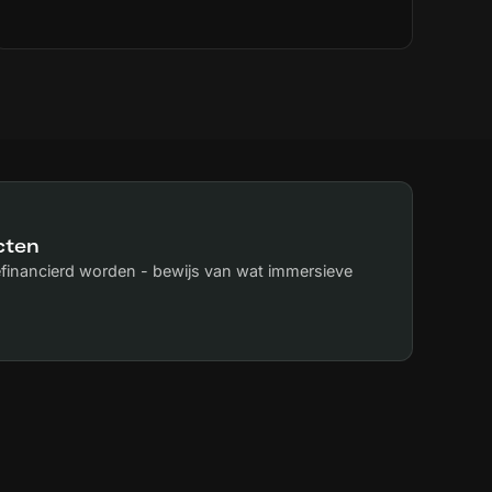
lichamelijk proces is in relatie tot externe
factoren en andere organismen. Het
consortium wil onderzoeken hoe medische
technologieën en wetenschappelijke inzichten
hierover kunnen bijdragen aan embodied en
multi-user immersieve ervaringen. Het te
ontwikkelen programma bestaat uit artistieke
onderzoekstrajecten en een
broedplaatsprogramma voor nieuw talent, met
als doel meer begrip van mentale gezondheid
cten
en nieuwe werkwijzen voor het bredere IX-
veld.
gefinancierd worden - bewijs van wat immersieve