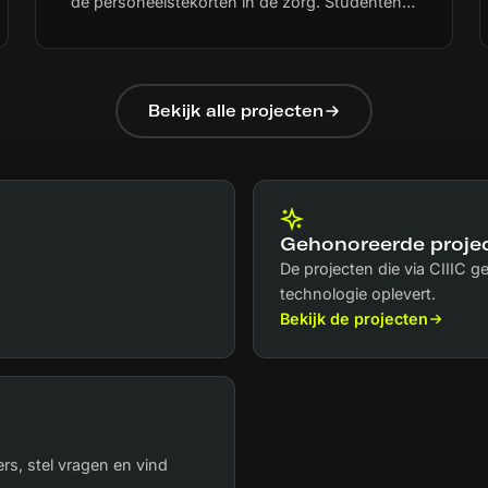
de personeelstekorten in de zorg. Studenten
moeten met IX een passende en effectieve
leerervaring doorlopen. De Universiteit
Maastricht onderzoekt daarom samen met 2
huisartsenpraktijken hoe studenten door
Bekijk alle projecten
middel van IX echte patiëntconsultaties
digitaal en live kunnen meemaken.
Gehonoreerde proje
De projecten die via CIIIC 
technologie oplevert.
Bekijk de projecten
s, stel vragen en vind