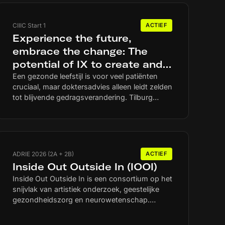
CIIIC Start 1
ACTIEF
Experience the future,
embrace the change: The
potential of IX to create and
leverage teachable moments
Een gezonde leefstijl is voor veel patiënten
cruciaal, maar doktersadvies alleen leidt zelden
and improve lifestyle
tot blijvende gedragsverandering. Tilburg
behaviors in osteoarthritis
University onderzoekt of immersieve
patients
ervaringen bij artrosepatiënten zogeheten
teachable moments kunnen creëren en
versterken: momenten waarop een patiënt de
gevolgen van een ongezonde leefstijl
ADRIE 2026 (2A + 2B)
ACTIEF
indringend beseft. In IX ervaren patiënten de
Inside Out Outside In (IOOI)
langetermijngevolgen van hun gedrag op een
Inside Out Outside In is een consortium op het
emotioneel aansprekende manier, als aanjager
snijvlak van artistiek onderzoek, geestelijke
van motivatie om gezonder te leven.
gezondheidszorg en neurowetenschap.
Uitgangspunt is dat menselijk bewustzijn zich
niet beperkt tot de hersenen, maar een