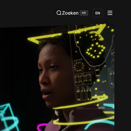
Zoeken
⌘K
EN