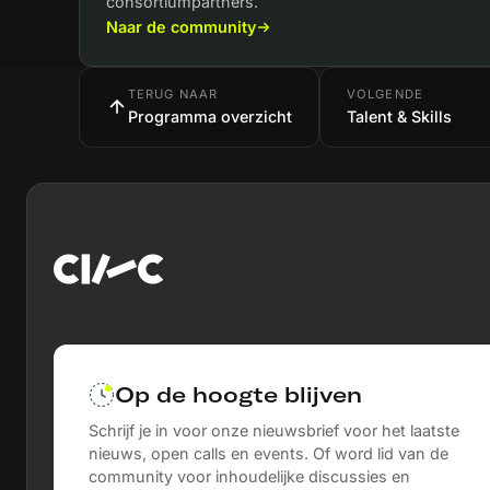
consortiumpartners.
omgevingen — en verzamelen we ervaringen
Naar de community
van ontwerpers, zorgprofessionals,
communicatieadviseurs en
omgevingsanalisten. We bouwen voort op
TERUG NAAR
VOLGENDE
bestaande, al langdurig gebruikte XR-
Programma overzicht
Talent & Skills
leeromgevingen en een bewezen
samenwerkingsverband, waardoor we geen
nieuwe technologie hoeven te ontwikkelen en
de middelen volledig kunnen inzetten voor
onderzoek, analyse en validatie. Door hun
praktijkkennis te koppelen aan inzichten uit
gespreksanalyse, user experience design,
adoptietheorieën en smart education
ontwikkelen en valideren we een set generieke
ontwerp- en didactische principes voor
effectieve en verantwoorde XR-
leeromgevingen. Deze principes richten zich
Op de hoogte blijven
op onder meer helderheid, interactie, reflectie,
Schrijf je in voor onze nieuwsbrief voor het laatste
toegankelijkheid en waardenbewust ontwerp.
nieuws, open calls en events. Of word lid van de
De resultaten leveren schaalbare kennis op
community voor inhoudelijke discussies en
voor de brede XR-sector: van ontwerpstudio’s