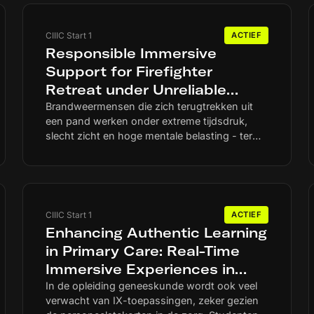
CIIIC Start 1
ACTIEF
Responsible Immersive
Support for Firefighter
Retreat under Unreliable
Spatial and Communication
Brandweermensen die zich terugtrekken uit
een pand werken onder extreme tijdsdruk,
Information
slecht zicht en hoge mentale belasting - terwijl
juist dan plaatsbepaling en communicatie
onbetrouwbaar kunnen worden. De
Universiteit Twente onderzoekt hoe
immersieve systemen die onzekerheid
zichtbaar en begrijpelijk kunnen maken, zodat
CIIIC Start 1
ACTIEF
digitale aanwijzingen de besluitvorming
Enhancing Authentic Learning
ondersteunen zonder schijnzekerheid te
in Primary Care: Real-Time
creëren of gebruikers extra te belasten.
Immersive Experiences in
Family Medicine Clerkships
In de opleiding geneeskunde wordt ook veel
verwacht van IX-toepassingen, zeker gezien