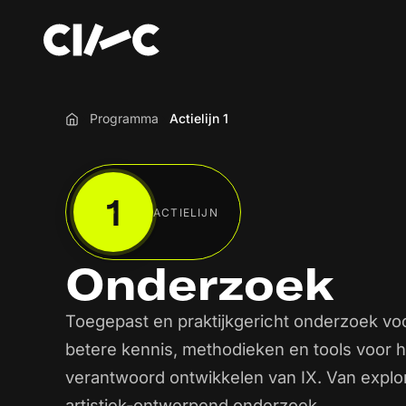
Programma
Actielijn 1
Home
1
ACTIELIJN
Onderzoek
Toegepast en praktijkgericht onderzoek vo
betere kennis, methodieken en tools voor he
verantwoord ontwikkelen van IX. Van explor
artistiek-ontwerpend onderzoek.