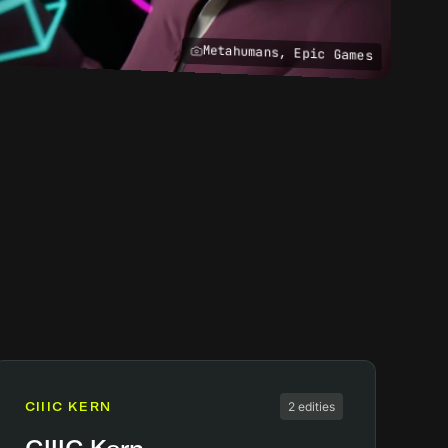
Metahumans, Epic Games
CIIIC KERN
2 edities