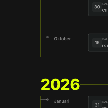
CAL
30
CII
Oktober
CAL
15
IX 
2026
Januari
CAL
31