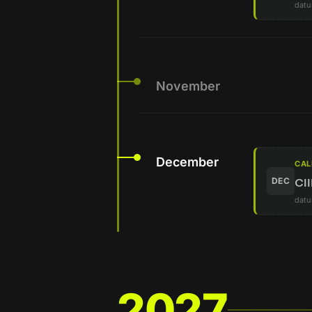
datu
November
December
CAL
DEC
CII
datu
2027