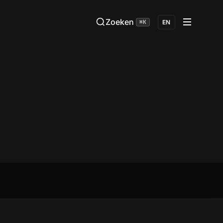
Zoeken
⌘K
EN