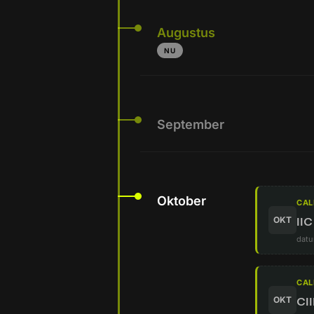
Augustus
NU
September
Oktober
CAL
OKT
IIC
datu
CAL
OKT
CI