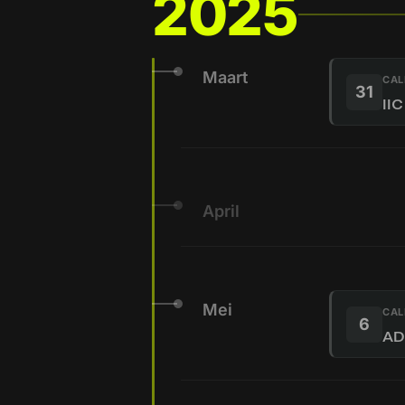
2025
Maart
CAL
31
IIC
April
Mei
CAL
6
AD