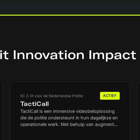
it Innovation Impact
IIC 2: IX voor de Nederlandse Politie
ACTIEF
TactiCall
TactiCall is een immersive videobeloplossing
die de politie ondersteunt in hun dagelijkse en
operationele werk. Met behulp van augmented
reality en informatie overlay kunnen agenten
op straat live communiceren met meldkamer