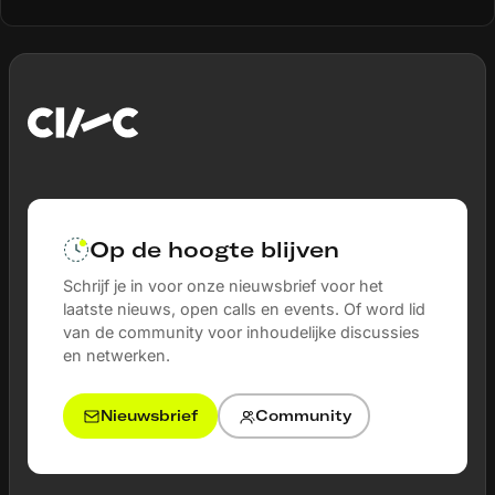
uitvoeren in een immersieve 3D-omgeving. Door
gebruik van AI, realistische crowdsimulaties en actuele
omgevingsdata kunnen agenten snel en effectief
oefenen en evalueren. Ook kunnen ze hiermee
voorbereiden op uiteenlopende situaties zoals
evenementen, incidenten of grootschalige operaties.
Het project onderzoekt de technische en operationele
haalbaarheid van deze snelle scenario-generatie, met
als doel het politiewerk wendbaarder, veiliger en beter
voorbereid te maken.
Op de hoogte blijven
Schrijf je in voor onze nieuwsbrief voor het
laatste nieuws, open calls en events. Of word lid
van de community voor inhoudelijke discussies
en netwerken.
Nieuwsbrief
Community