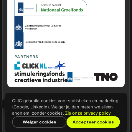
PARTNERS
CIIIC gebruikt cookies voor statistieken en marketing
© 2026 CIIIC
(Google, LinkedIn). Weiger je, dan meten we alleen
Privacy statement
anoniem, zonder cookies.
Zie onze privacy policy
.
Cookie instellingen
Weiger cookies
Accepteer cookies
EN