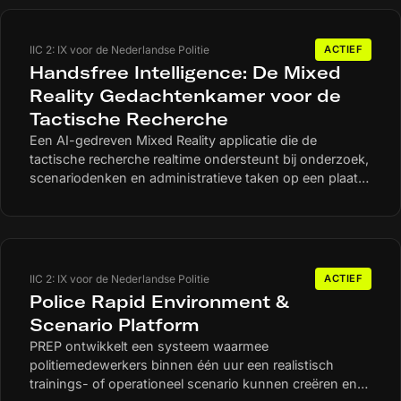
domeinen TBB, TBP en forensisch onderzoek. Ook
kunnen agenten het systeem gebruiken bij operationele
taken op straat, waar real-time herkenning cruciale
IIC 2: IX voor de Nederlandse Politie
ACTIEF
operationele waarde toevoegt. Informatie wordt direct
Handsfree Intelligence: De Mixed
visueel geprojecteerd in de bril, zodat agenten
Reality Gedachtenkamer voor de
handsfree kunnen werken. De bediening gebeurt via
Tactische Recherche
subtiele hand- en oogbewegingen of app-integraties.
Dit maakt snelle herkenning en besluitvorming mogelijk
Een AI-gedreven Mixed Reality applicatie die de
tijdens surveillance, incidenten en verkeerscontroles.
tactische recherche realtime ondersteunt bij onderzoek,
Hierbij blijft continue situationele awareness behouden.
scenariodenken en administratieve taken op een plaats
delict. De applicatie combineert MR en kunstmatige
intelligentie. Zo bieden zij onderzoekers een
"gedachtenkamer" waarin zij bewijsmateriaal kunnen
visualiseren, markeren en analyseren. Dit vermindert de
administratieve lasten en verbetert de kwaliteit en
IIC 2: IX voor de Nederlandse Politie
ACTIEF
snelheid van opsporingsprocessen. Dit draagt bij aan
Police Rapid Environment &
een efficiëntere rechtshandhaving.
Scenario Platform
PREP ontwikkelt een systeem waarmee
politiemedewerkers binnen één uur een realistisch
trainings- of operationeel scenario kunnen creëren en