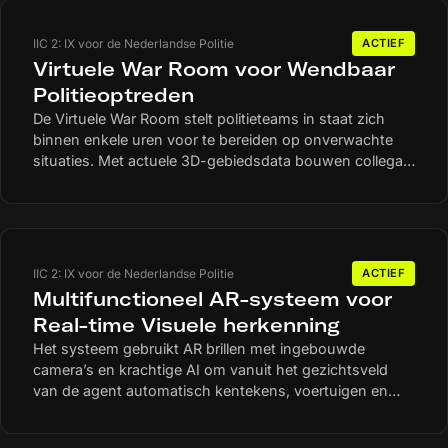
IIC 2: IX voor de Nederlandse Politie
ACTIEF
Virtuele War Room voor Wendbaar
Politieoptreden
De Virtuele War Room stelt politieteams in staat zich
binnen enkele uren voor te bereiden op onverwachte
situaties. Met actuele 3D-gebiedsdata bouwen collega’s
samen een realistische tactische situatiekaart,
verkennen zij scenario’s en oefenen zij direct in VR of
Mixed Reality, ook vanaf verschillende locaties. In dit
haalbaarheidsonderzoek bepalen we welke workflow
nodig is om operationele collega’s zelfstandig
IIC 2: IX voor de Nederlandse Politie
ACTIEF
scenario’s te laten creëren en gebruiken. Daarbij wordt
Multifunctioneel AR-systeem voor
rekening gehouden met de relevante randvoorwaarden
Real-time Visuele herkenning
voor verantwoord en veilig gebruik binnen de
Het systeem gebruikt AR brillen met ingebouwde
politiecontext.
camera’s en krachtige AI om vanuit het gezichtsveld
van de agent automatisch kentekens, voertuigen en
persoonskenmerken te herkennen. Dit maakt het
systeem bijzonder geschikt voor inzet binnen de