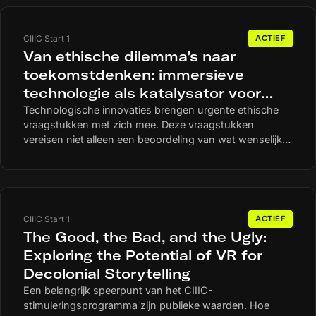
3D-techniek (Gaussian Splatting) op het werkproces,
de waarneming en de besluitvorming van operators, in
tegenstelling tot de huidige techniek? Bovendien zijn de
CIIIC Start 1
ACTIEF
inzichten uit dit onderzoek mogelijk relevant voor
Van ethische dilemma’s naar
andere sectoren.
toekomstdenken: immersieve
technologie als katalysator voor
inclusieve besluitvorming
Technologische innovaties brengen urgente ethische
vraagstukken met zich mee. Deze vraagstukken
vereisen niet alleen een beoordeling van wat wenselijk
is, maar ook een anticipatie op mogelijke toekomsten en
de waarden die daarin centraal staan. Een belangrijke
barrière voor inclusieve besluitvorming is het gebrek
aan toekomst bewustzijn en ethische capaciteit. Veel
mensen hebben moeite om zich implicaties van
CIIIC Start 1
ACTIEF
technologie voor te kunnen stellen. Vooral non-users
The Good, the Bad, and the Ugly:
ervaren een kenniskloof en denken niet mee te kunnen
Exploring the Potential of VR for
praten, terwijl zij wel de impact van technologie
Decolonial Storytelling
ondergaan. Dit probleem wordt versterkt doordat de
toekomst van een technologie vaak verbeeld wordt
Een belangrijk speerpunt van het CIIIC-
door enkele bedrijven met verdienmodellen die
stimuleringsprogramma zijn publieke waarden. Hoe