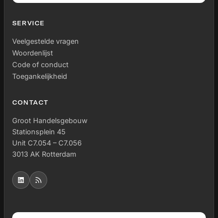
presentatie. De rijkheid van beide gesprekken wordt
geanalyseerd door de vijf dimensies van
SERVICE
toekomstbewustzijn van Ahvenharju (2018) en de LIWC
tool (Boyd, 2022). De resultaten bieden inzicht in hoe
Veelgestelde vragen
immersieve technologie kan bijdragen aan inclusieve
Woordenlijst
ethische dialoog en democratische besluitvorming.
Code of conduct
Toegankelijkheid
CONTACT
Groot Handelsgebouw
Stationsplein 45
Unit C7.054 – C7.056
3013 AK Rotterdam