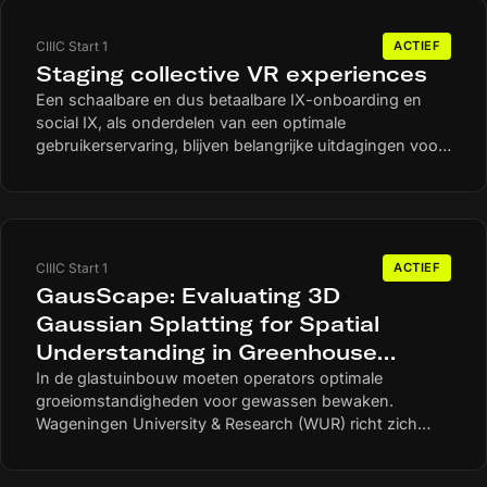
CIIIC Start 1
ACTIEF
Staging collective VR experiences
Een schaalbare en dus betaalbare IX-onboarding en
social IX, als onderdelen van een optimale
gebruikerservaring, blijven belangrijke uitdagingen voor
de IX-gemeenschap. Hoe kunnen musea bezoekers
effectiever onboarden zodat meer bezoekers een IX
kunnen ervaren, die tegelijkertijd functioneel is? En hoe
kunnen ze daarbij een gedeelde VR-ervaring creëren?
Dat gaat de Hogeschool van Amsterdam onderzoeken
CIIIC Start 1
ACTIEF
in samenwerking met een museum en een IX-
GausScape: Evaluating 3D
ontwikkelaar.
Gaussian Splatting for Spatial
Understanding in Greenhouse
Environments
In de glastuinbouw moeten operators optimale
groeiomstandigheden voor gewassen bewaken.
Wageningen University & Research (WUR) richt zich
samen met 2 mkb-bedrijven op de vraag: welke
gewenste en ongewenste effecten heeft een specifieke