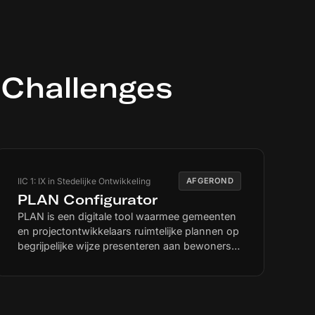
 Challenges
IIC 1: IX in Stedelijke Ontwikkeling
AFGEROND
PLAN Configurator
PLAN is een digitale tool waarmee gemeenten
en projectontwikkelaars ruimtelijke plannen op
begrijpelijke wijze presenteren aan bewoners.
Tijdens participatieavonden visualiseert het
aanpassingen direct in realtime binnen een
fotorealistische 3D-omgeving voorzien van
ingescande data. Inwoners zien hierdoor