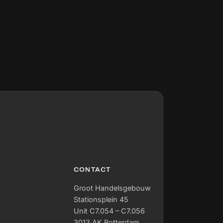
onmiddellijk het effect van hun input, wat leidt
tot meer vertrouwen en betrokkenheid. PLAN
sluit aan bij de participatieverplichting uit de
Omgevingswet. Het stelt overheden en
initiatiefnemers in staat om plannen
transparant en inzichtelijk te communiceren en
burgers al in een vroeg stadium te betrekken
bij ruimtelijke besluitvorming.
CONTACT
Groot Handelsgebouw
Stationsplein 45
Unit C7.054 – C7.056
3013 AK Rotterdam