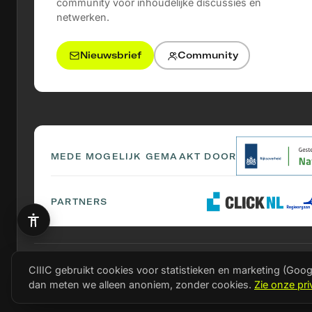
community voor inhoudelijke discussies en
netwerken.
Nieuwsbrief
Community
MEDE MOGELIJK GEMAAKT DOOR
PARTNERS
CIIIC gebruikt cookies voor statistieken en marketing (Googl
© 2026 CIIIC
Privacy statement
Cookie instellingen
dan meten we alleen anoniem, zonder cookies.
Zie onze pri