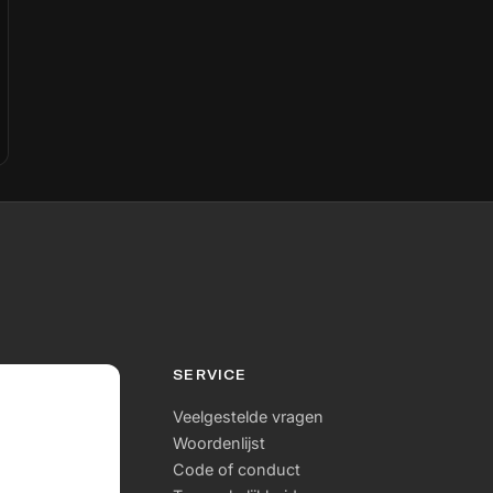
tot versnippering, vertraging en onbegrip bij
bewoners. TransitieTwin3D biedt een integrale
IX-oplossing: een virtuele, interactieve
omgeving voor beleidsmakers, uitvoerders en
bewoners om ruimtelijke projecten te
doorgronden, beïnvloeden en beter af te
stemmen. De toepassing draait op het web-
GIS-platform GeoApps, verrijkt met een real-
time 3D-engine en live BIM-integratie via
Innobrix. Gebruikers ervaren de impact van
projecten via een 65” TouchTable of online,
zonder VR-headsets of specialistische
hardware.
SERVICE
Veelgestelde vragen
Woordenlijst
Code of conduct