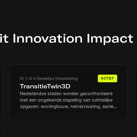
it Innovation Impact
IIC 1: IX in Stedelijke Ontwikkeling
ACTIEF
TransitieTwin3D
Nederlandse steden worden geconfronteerd
met een ongekende stapeling van ruimtelijke
opgaven: woningbouw, netverzwaring, aanleg
van warmtenetten, vergroening en
klimaatadaptatie. Deze uitdagingen botsen op
straatniveau, ontwerpen en communicatie
staan vaak los van elkaar ontworpen. Dat leidt