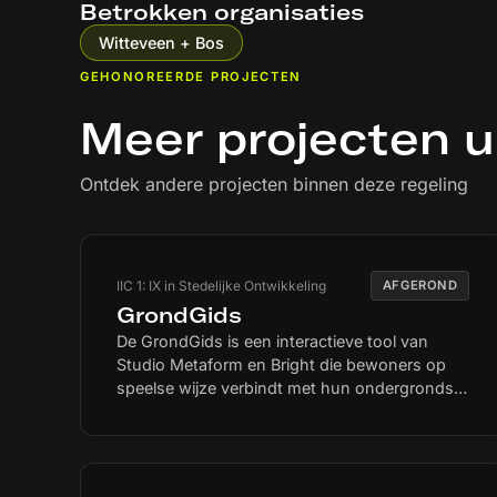
Betrokken organisaties
Witteveen + Bos
GEHONOREERDE PROJECTEN
Meer projecten u
Ontdek andere projecten binnen deze regeling
IIC 1: IX in Stedelijke Ontwikkeling
AFGEROND
GrondGids
De GrondGids is een interactieve tool van
Studio Metaform en Bright die bewoners op
speelse wijze verbindt met hun ondergrondse
buurt. Door klimaatverandering, de
energietransitie en netcongestie komt de
(ondergrondse) openbare ruimte steeds meer
onder druk te staan. De GrondGids maakt