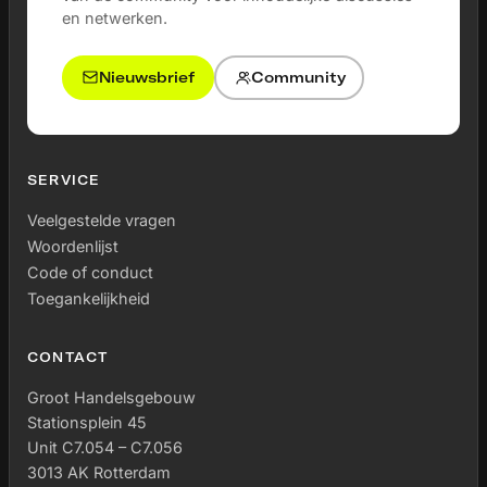
engagement & experience’.
en netwerken.
Nieuwsbrief
Community
SERVICE
Veelgestelde vragen
Woordenlijst
Code of conduct
Toegankelijkheid
CONTACT
Groot Handelsgebouw
Stationsplein 45
Unit C7.054 – C7.056
3013 AK Rotterdam