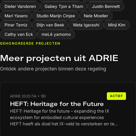
Dieter Vandoren
Gabey Tjon a Tham
Justin Bennett
Mari Yasero
Studio Marijn Cinjee
Nele Moeller
Pinar Temiz
Stijn van Beek
Wata Igarashi
Minji Kim
Cathy van Eck
meLê yamomo
GEHONOREERDE PROJECTEN
Meer projecten uit ADRIE
Ontdek andere projecten binnen deze regeling
ADRIE 2025 (1A + 1B)
ACTIEF
HEFT: Heritage for the Future
HEFT: Heritage for the future – expanding the IX
ecosystem for embodied cultural experiences
HEFT heeft als doel het IX-veld te versterken en te
ontwikkelen door systemische uitdagingen -