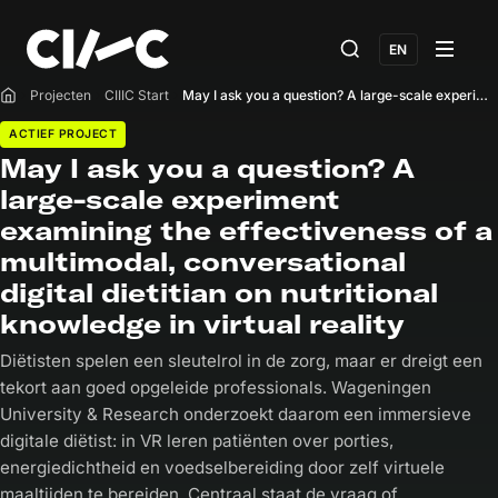
EN
Projecten
CIIIC Start
May I ask you a question? A large-scale experiment examining the effectiveness of a multimodal, conversational digital dietitian on nutritional knowledge in virtual reality
Home
ACTIEF PROJECT
May I ask you a question? A
large-scale experiment
examining the effectiveness of a
multimodal, conversational
digital dietitian on nutritional
knowledge in virtual reality
Diëtisten spelen een sleutelrol in de zorg, maar er dreigt een
tekort aan goed opgeleide professionals. Wageningen
University & Research onderzoekt daarom een immersieve
digitale diëtist: in VR leren patiënten over porties,
energiedichtheid en voedselbereiding door zelf virtuele
maaltijden te bereiden. Centraal staat de vraag of