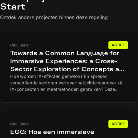
Start
Ontdek andere projecten binnen deze regeling
CIIIC Start 1
ACTIEF
Towards a Common Language for
Immersive Experiences: a Cross-
Sector Exploration of Concepts and
Measurement
Hoe worden IX-effecten gemeten? En spreken
verschillende sectoren wel over hetzelfde wanneer zij
IX-concepten en meetmethoden gebruiken? Deze
vragen veranderen mee met de ontwikkelingen in het
IX-veld. Voor Zuyd Hogeschool is dat aanleiding om,
samen met andere onderzoeksgroepen en IX-makers
uit de creatieve industrie de perceptie van de bestaande
concepten en methoden opnieuw kritisch te
CIIIC Start 1
ACTIEF
onderzoeken.
EGG: Hoe een immersieve