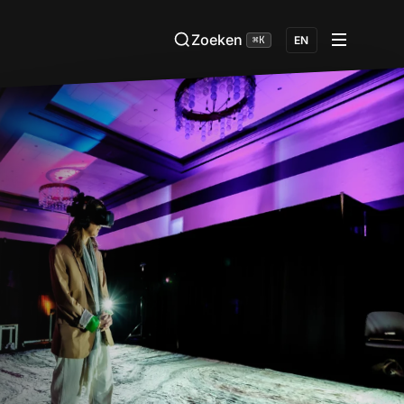
Zoeken
⌘K
EN