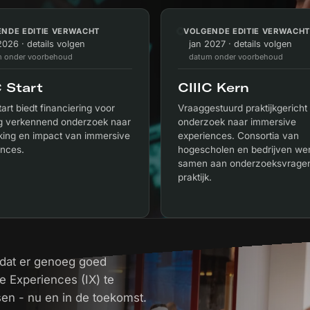
NDE EDITIE VERWACHT
VOLGENDE EDITIE VERWACH
026 · details volgen
jan 2027 · details volgen
 onder voorbehoud
datum onder voorbehoud
C Start
CIIIC Kern
tart biedt financiering voor
Vraaggestuurd praktijkgericht
ig verkennend onderzoek naar
onderzoek naar immersive
king en impact van immersive
experiences. Consortia van
ences.
hogescholen en bedrijven we
samen aan onderzoeksvragen
praktijk.
t dat er genoeg goed
 Experiences (IX) te
en - nu en in de toekomst.