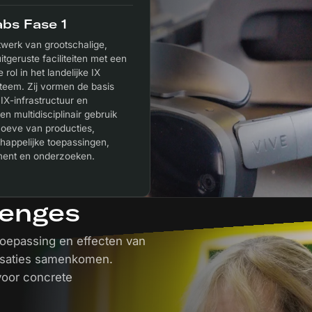
abs Fase 1
werk van grootschalige,
itgeruste faciliteiten met een
 rol in het landelijke IX
teem. Zij vormen de basis
IX-infrastructuur en
ren multidisciplinair gebruik
hoeve van producties,
happelijke toepassingen,
ment en onderzoeken.
lenges
toepassing en effecten van
nisaties samenkomen.
voor concrete