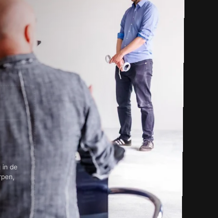
 in de
rpen,