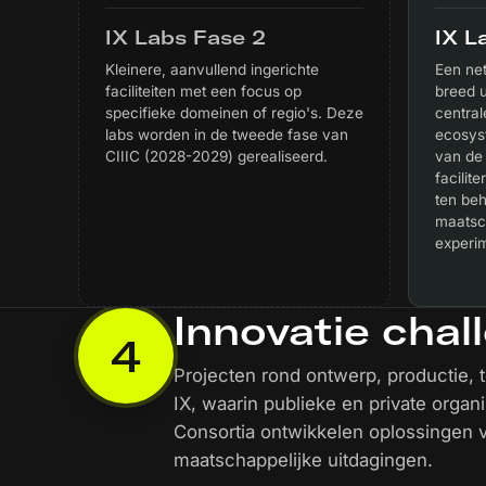
IX Labs Fase 2
IX L
Kleinere, aanvullend ingerichte
Een net
faciliteiten met een focus op
breed u
specifieke domeinen of regio's. Deze
centrale
labs worden in de tweede fase van
ecosys
CIIIC (2028-2029) gerealiseerd.
van de 
facilite
ten be
maatsc
experi
Innovatie chal
4
Projecten rond ontwerp, productie, 
IX, waarin publieke en private orga
Consortia ontwikkelen oplossingen 
maatschappelijke uitdagingen.