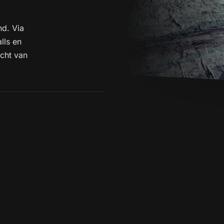
nd. Via
lls en
icht van