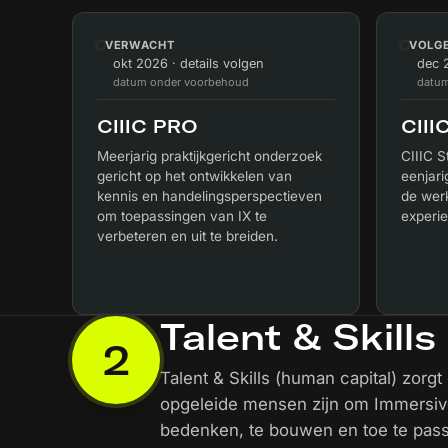
VERWACHT
VOLGE
okt 2026 · details volgen
dec 2
datum onder voorbehoud
datum
CIIIC PRO
CIII
Meerjarig praktijkgericht onderzoek
CIIIC S
gericht op het ontwikkelen van
eenjar
kennis en handelingsperspectieven
de wer
om toepassingen van IX te
experi
verbeteren en uit te breiden.
Talent & Skills
2
Talent & Skills (human capital) zorg
opgeleide mensen zijn om Immersive
bedenken, te bouwen en toe te pass