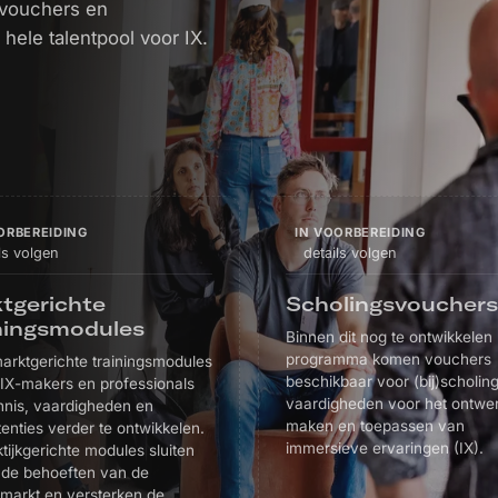
svouchers en
ele talentpool voor IX.
ORBEREIDING
IN VOORBEREIDING
ls volgen
details volgen
tgerichte
Scholingsvouchers
ningsmodules
Binnen dit nog te ontwikkelen
programma komen vouchers
arktgerichte trainingsmodules
beschikbaar voor (bij)scholing
 IX-makers en professionals
vaardigheden voor het ontwe
nnis, vaardigheden en
maken en toepassen van
nties verder te ontwikkelen.
immersieve ervaringen (IX).
tijkgerichte modules sluiten
 de behoeften van de
smarkt en versterken de